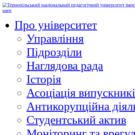
ua
en
Про університет
Управління
Підрозділи
Наглядова рада
Історія
Асоціація випускник
Антикорупційна діял
Студентський актив
Моніторинг та врегул