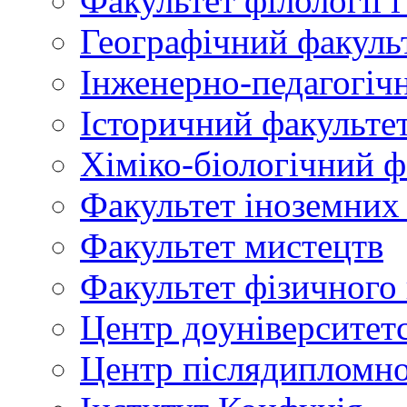
Факультет філології 
Географічний факуль
Інженерно-педагогіч
Історичний факульте
Хіміко-біологічний ф
Факультет іноземних
Факультет мистецтв
Факультет фізичного
Центр доуніверситетс
Центр післядипломно