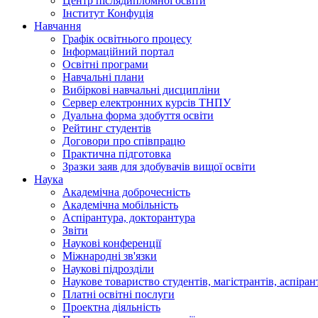
Центр післядипломної освіти
Інститут Конфуція
Навчання
Графік освітнього процесу
Інформаційний портал
Освітні програми
Навчальні плани
Вибіркові навчальні дисципліни
Сервер електронних курсів ТНПУ
Дуальна форма здобуття освіти
Рейтинг студентів
Договори про співпрацю
Практична підготовка
Зразки заяв для здобувачів вищої освіти
Наука
Академічна доброчесність
Академічна мобільність
Аспірантура, докторантура
Звіти
Наукові конференції
Міжнародні зв'язки
Наукові підрозділи
Наукове товариство студентів, магістрантів, аспіран
Платні освітні послуги
Проектна діяльність