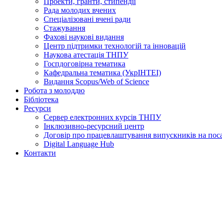
Проекти, гранти, стипендії
Рада молодих вчених
Спеціалізовані вчені ради
Стажування
Фахові наукові видання
Центр підтримки технологій та інновацій
Наукова атестація ТНПУ
Госпдоговірна тематика
Кафедральна тематика (УкрІНТЕІ)
Видання Scopus/Web of Science
Робота з молоддю
Бібліотека
Ресурси
Сервер електронних курсів ТНПУ
Інклюзивно-ресурсний центр
Договір про працевлаштування випускників на посад
Digital Language Hub
Контакти