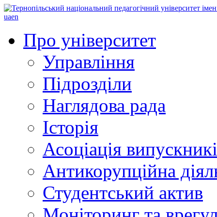
ua
en
Про університет
Управління
Підрозділи
Наглядова рада
Історія
Асоціація випускник
Антикорупційна діял
Студентський актив
Моніторинг та врегул