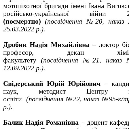
мотопіхотної бригади імені Івана Виговс
російсько-української війни
(посмертно)
(посвідчення №20, наказ
25.03.2022 р.).
Дробик Надія Михайлівна
– доктор бі
професор, декан хіміко-бі
факультету
(посвідчення №21, наказ
12.09.2022 р.).
Свідерський Юрій Юрійович
– канди
наук, методист Центру післ
освіти
(посвідчення №22, наказ №95
-к/т
р.).
Балик Надія Романівна
– доцент кафед