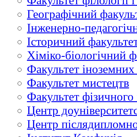
Факультет філології 
Географічний факуль
Інженерно-педагогіч
Історичний факульте
Хіміко-біологічний ф
Факультет іноземних
Факультет мистецтв
Факультет фізичного
Центр доуніверситетс
Центр післядипломно