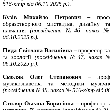
516-к/тр від 06.10.2025 р.).
Кузів Михайло Петрович
– профе
образотворчого мистецтва, дизайну т
навчання
(посвідчення №46, наказ №
06.10.2025 р.).
Пида Світлана Василівна
– професор ка
та зоології
(посвідчення №47, наказ 
06.10.2025 р.).
Смоляк Олег Степанович
– профе
музикознавства та методики музичн
(посвідчення №48, наказ № 516-к/тр від 06
Столяр Оксана Борисівна
– професор к