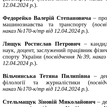
12.04.2024 р.
).
Федорейко Валерій Степановича
– про
машинознавства та транспорту (
посв
наказ
№170-к/тр
від 12.04.2024 р.
).
Лящук Ростислав Петрович
– кандид
наук, доцент, заслужений працівник фізич
спорту України (
посвідчення
№39
, нака
12.04.2024 р.
).
Вільчинська Тетяна Пилипівна
– дек
філології та журналістики (
посві
наказ
№170-к/тр
від 12.04.2024 р.
).
Стельмащук Зіновій Миколайович
– де