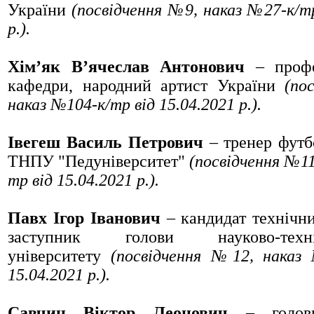
України
(посвідчення №9, наказ №27-к/тр
р.).
Хім’як В’ячеслав Антонович
– профе
кафедри, народний артист України
(по
наказ №104-к/тр від 15.04.2021 р.).
Івегеш Василь Петрович
– тренер футб
ТНПУ "Педуніверситет"
(посвідчення №11
тр
від 15.04.2021 р.).
Павх Ігор Іванович
– кандидат технічни
заступник голови науково-тех
університету
(посвідчення №12, нака
15.04.2021 р.).
Савчин Віктор Леонович
– головн