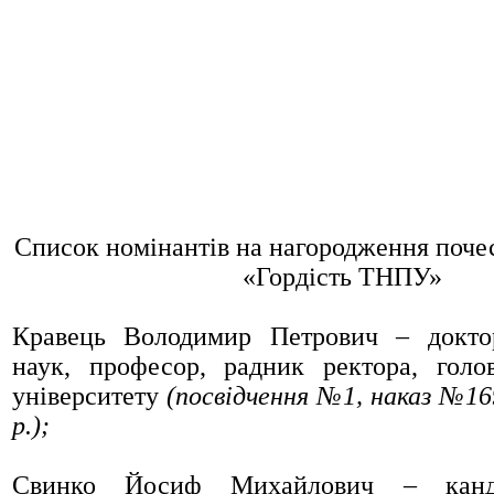
Список номінантів на нагородження поче
«Гордість ТНПУ»
Кравець Володимир Петрович
– доктор
наук, професор, радник ректора, голо
університету
(посвідчення №1, наказ №169
р.);
Свинко Йосиф Михайлович
– канди