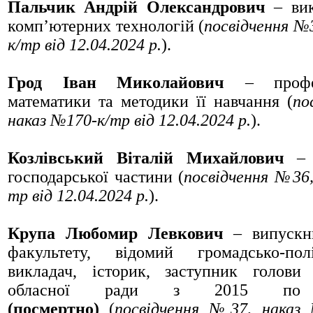
Пальчик Андрій Олександрович
– вик
комп’ютерних технологій (
посвідчення
№
к/тр
від 12.04.2024 р.
).
Грод Іван Миколайович
– профе
математики та методики її навчання (
по
наказ
№170-к/тр
від 12.04.2024 р.
).
Козлівський Віталій Михайлович
– е
господарської частини (
посвідчення
№36
тр
від 12.04.2024 р.
).
Крупа Любомир Левкович
– випускни
факультету, відомий громадсько-пол
викладач, історик, заступник голови 
обласної ради з 2015 по
(посмертно)
(
посвідчення
№37
, наказ