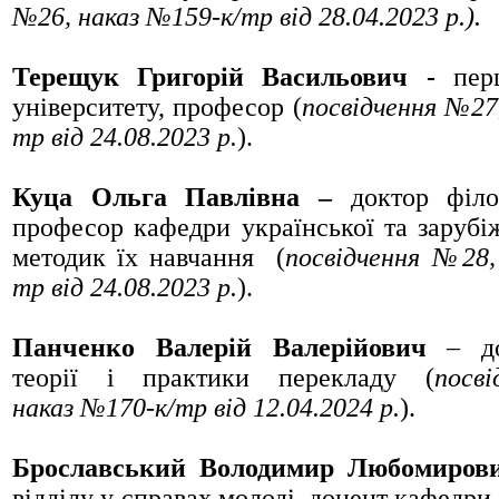
№26, наказ №159
-к/тр
від 28.04.2023 р.).
Терещук Григорій Васильович -
пер
університету, професор (
посвідчення
№27
тр
від 24.08.2023 р.
).
Куца Ольга Павлівна –
доктор філо
професор кафедри української та зарубіж
методик їх навчання (
посвідчення
№28
тр
від 24.08.2023 р.
).
Панченко Валерій Валерійович
– до
теорії і практики перекладу (
посв
наказ
№170-к/тр
від 12.04.2024 р.
).
Брославський Володимир Любомиров
відділу у справах молоді, доцент кафедри 