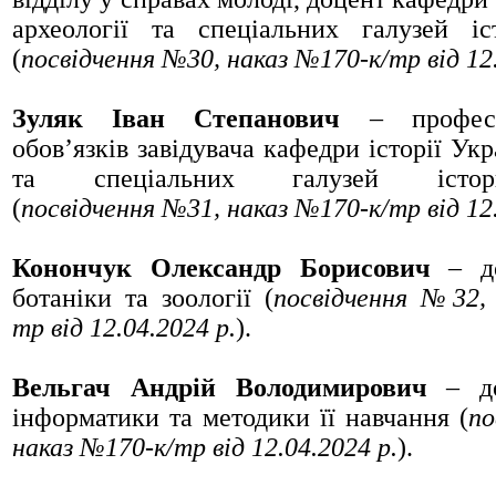
археології та спеціальних галузей і
(
посвідчення
№30
, наказ
№170-к/тр
від 12
Зуляк Іван Степанович
– професо
обов’язків завідувача кафедри історії Укр
та спеціальних галузей істо
(
посвідчення
№31
, наказ
№170-к/тр
від 12
Конончук Олександр Борисович
– до
ботаніки та зоології (
посвідчення
№32
,
тр
від 12.04.2024 р.
).
Вельгач Андрій Володимирович
– д
інформатики та методики її навчання (
по
наказ
№170-к/тр
від 12.04.2024 р.
).