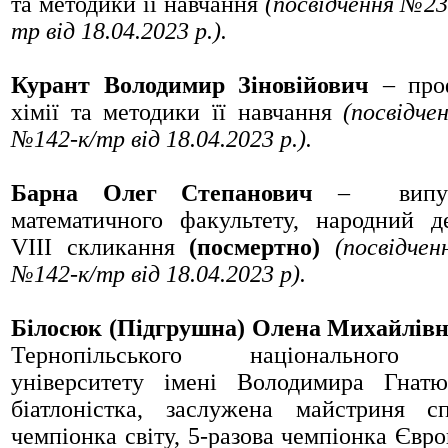
та методики її навчання
(посвідчення №23
тр
від 18.04.2023 р.).
Курант Володимир Зіновійович
– про
хімії та методики її навчання
(посвідче
№142
-к/тр
від 18.04.2023 р.).
Барна Олег Степанович
– випуск
математичного факультету, народний д
VIII скликання
(посмертно)
(посвідче
№142
-к/тр
від 18.04.2023 р
).
Білосюк (Підгрушна) Олена Михайлів
Тернопільського національного п
університету імені Володимира Гнатю
біатлоністка, заслужена майстриня с
чемпіонка світу, 5-разова чемпіонка Євр