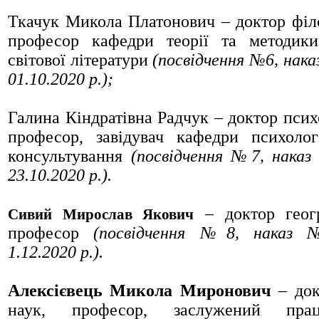
Ткачук Микола Платонович
– доктор філ
професор кафедри теорії та методики
світової літератури
(посвідчення №6, нака
01.10.2020 р.);
Галина Кіндратівна Радчук
– доктор псих
професор, завідувач кафедри психолог
консультування
(посвідчення №7, наказ
23.10.2020 р.).
– доктор геогр
Сивий Мирослав Якович
професор
(посвідчення №8, наказ №
1.12.2020 р.).
Алексієвець Микола Миронович
– док
наук, професор, заслужений прац