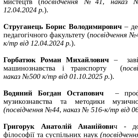
мистецтв (
посвідчення
№41
, наказ
№
12.04.2024 р.
).
Струганець Борис Володимирович
– де
педагогічного факультету (
посвідчення
№
к/тр
від 12.04.2024 р.
).
Горбатюк Роман Михайлович
– заві
машинознавства і транспорту (
пос
наказ
№500 к/тр
від 01.10.2025 р.
).
Водяний Богдан Остапович
– профе
музикознавства та методики музичн
(посвідчення №44, наказ № 516-к/тр від 06
Григорук Анатолій Ананійови
ч - д
філософії та суспільних наук
(посвідчен