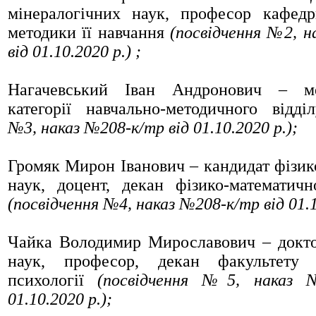
мінералогічних наук, професор кафедр
методики її навчання
(посвідчення №2, н
від 01.10.2020 р.) ;
Нагачевський Іван Андронович
– мет
категорії навчально-методичного відд
№3, наказ №208-к/тр від 01.10.2020 р.);
Громяк Мирон Іванович
– кандидат фізик
наук, доцент, декан фізико-математичн
(посвідчення №4, наказ №208-к/тр від 01.1
Чайка Володимир Мирославович
– докто
наук, професор, декан факультету 
психології
(посвідчення №5, наказ 
01.10.2020 р.);