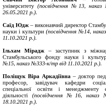
університету
(посвідчення №13, нака
26.05.2021 р.).
Саїд Юдж
– виконавчий директор Стамбу
науки і культури
(посвідчення №14,
нака
11.10.2021 р.).
Ільхам Мірадж
– заступник з міжнаро
Стамбульського фонду науки і культ
№15, наказ №333
-к/тр
від 11.10.2021 р.).
Поліщук Віра Аркадіївна
– доктор педа
професор, завідувач кафедри соціа
спеціальної освіти і менеджменту со
діяльності
(посвідчення №16, наказ
18.10.2021 р.).