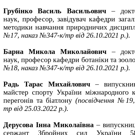
Грубінко Василь Васильович
– докто
наук, професор, завідувач кафедри загаль
методики навчання природничих дисцип
№17, наказ №347
-к/тр
від 26.10.2021 р.).
Барна Микола Миколайович
– докто
наук, професор кафедри ботаніки та зооло
№18, наказ №347
-к/тр
від 26.10.2021 р.).
Радь Тарас Михайлович
– випускник
майстер спорту України міжнародного 
перегонів та біатлону
(посвідчення №19
тр
від 25.03.2022 р.).
Дерусова Інна Миколаївна
– випускниц
сержант Збройних сил України 58