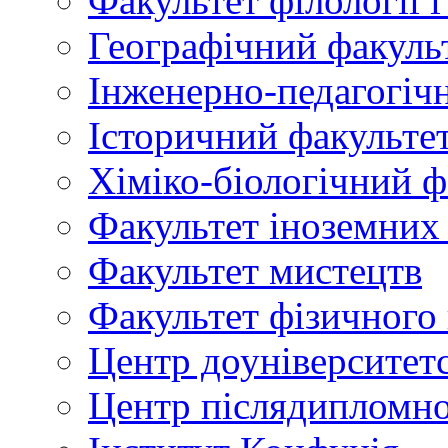
Факультет філології 
Географічний факуль
Інженерно-педагогіч
Історичний факульте
Хіміко-біологічний ф
Факультет іноземних
Факультет мистецтв
Факультет фізичного
Центр доуніверситетс
Центр післядипломно