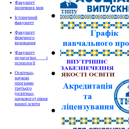
Факультет
іноземних мов
Історичний
факультет
Факультет
фізичного
виховання
Факультет
педагогіки і
психології
Освітньо-
наукові
програми
третього
(освітньо-
наукового) рівня
вищої освіти