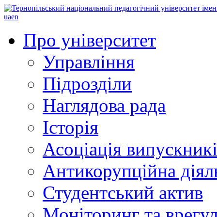
ua
en
Про університет
Управління
Підрозділи
Наглядова рада
Історія
Асоціація випускник
Антикорупційна діял
Студентський актив
Моніторинг та врегул