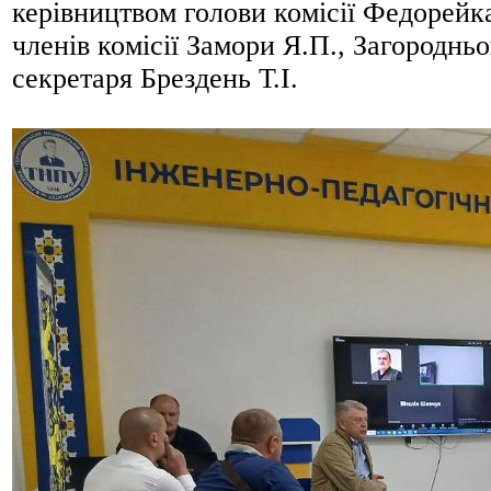
керівництвом голови комісії Федорейка
членів комісії Замори Я.П., Загородньог
секретаря Брездень Т.І.