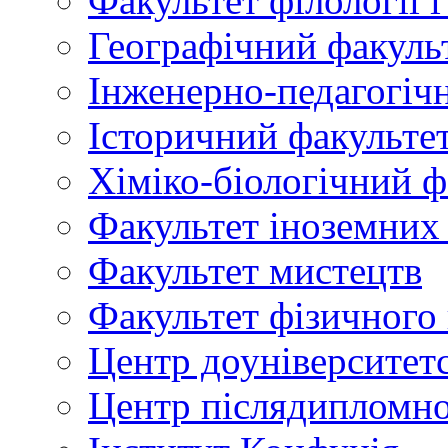
Факультет філології 
Географічний факуль
Інженерно-педагогіч
Історичний факульте
Хіміко-біологічний ф
Факультет іноземних
Факультет мистецтв
Факультет фізичного
Центр доуніверситетс
Центр післядипломно