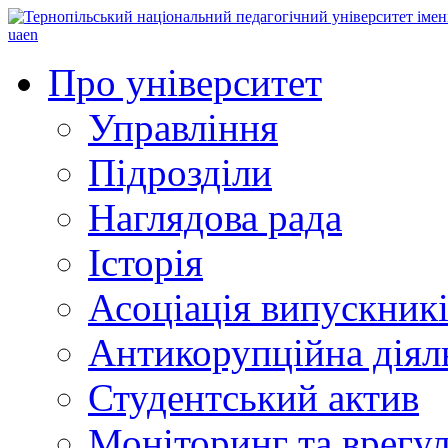
ua
en
Про університет
Управління
Підрозділи
Наглядова рада
Історія
Асоціація випускник
Антикорупційна діял
Студентський актив
Моніторинг та врегул