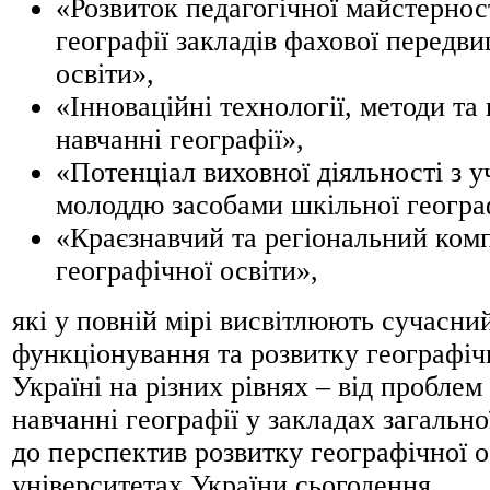
«Розвиток педагогічної майстернос
географії закладів фахової передви
освіти»,
«Інноваційні технології, методи та 
навчанні географії»,
«Потенціал виховної діяльності з 
молоддю засобами шкільної геогра
«Краєзнавчий та регіональний ком
географічної освіти»,
які у повній мірі висвітлюють сучасни
функціонування та розвитку географічн
Україні на різних рівнях – від проблем
навчанні географії у закладах загально
до перспектив розвитку географічної о
університетах України сьогодення.