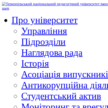
ua
en
Про університет
Управління
Підрозділи
Наглядова рада
Історія
Асоціація випускник
Антикорупційна діял
Студентський актив
Моніторинг та врегул