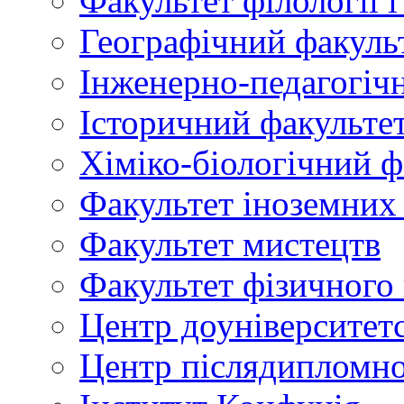
Факультет філології 
Географічний факуль
Інженерно-педагогіч
Історичний факульте
Хіміко-біологічний ф
Факультет іноземних
Факультет мистецтв
Факультет фізичного
Центр доуніверситетс
Центр післядипломно