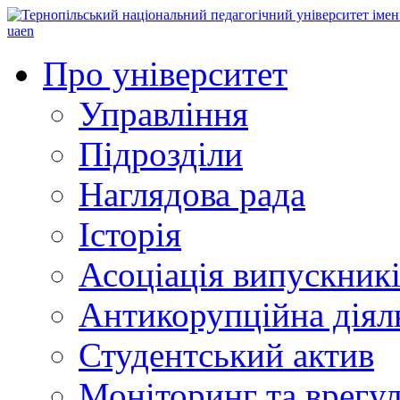
ua
en
Про університет
Управління
Підрозділи
Наглядова рада
Історія
Асоціація випускник
Антикорупційна діял
Студентський актив
Моніторинг та врегул