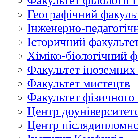
Факультет філології 
Географічний факуль
Інженерно-педагогіч
Історичний факульте
Хіміко-біологічний ф
Факультет іноземних
Факультет мистецтв
Факультет фізичного
Центр доуніверситетс
Центр післядипломно