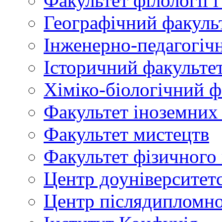
Факультет філології 
Географічний факуль
Інженерно-педагогіч
Історичний факульте
Хіміко-біологічний ф
Факультет іноземних
Факультет мистецтв
Факультет фізичного
Центр доуніверситетс
Центр післядипломно