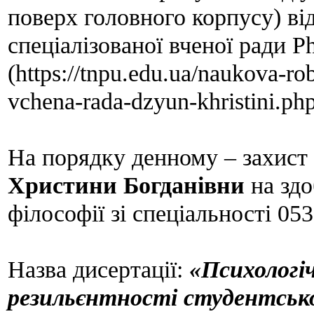
поверх головного корпусу)
від
спеціалізованої вченої ради
P
(https://tnpu.edu.ua/naukova-ro
vchena-rada-dzyun-khristini.ph
На порядку денному – захист 
Христини Богданівни
на зд
філософії зі спеціальності
053
Назва дисертації:
«Психологі
резильєнтності студентсько