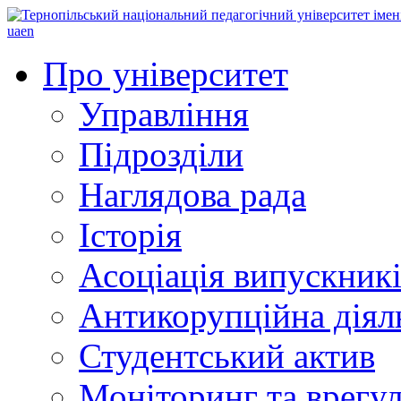
ua
en
Про університет
Управління
Підрозділи
Наглядова рада
Історія
Асоціація випускник
Антикорупційна діял
Студентський актив
Моніторинг та врегул