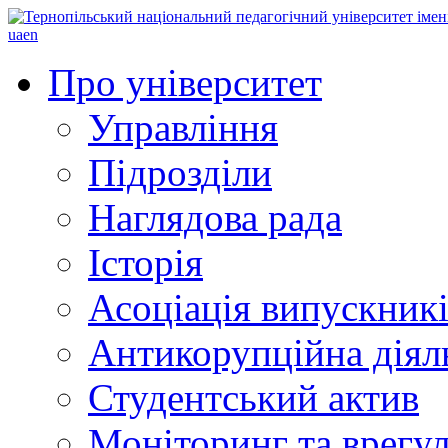
ua
en
Про університет
Управління
Підрозділи
Наглядова рада
Історія
Асоціація випускник
Антикорупційна діял
Студентський актив
Моніторинг та врегул