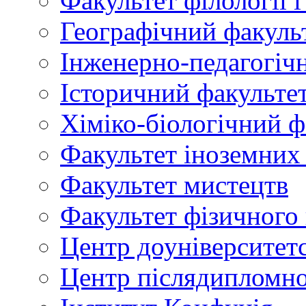
Факультет філології 
Географічний факуль
Інженерно-педагогіч
Історичний факульте
Хіміко-біологічний ф
Факультет іноземних
Факультет мистецтв
Факультет фізичного
Центр доуніверситетс
Центр післядипломно