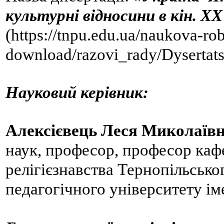
культурні відносини в кін. XX
(https://tnpu.edu.ua/naukova-ro
download/razovi_rady/Dysertat
Науковий керівник:
Алексієвець Леся Миколаїв
наук, професор, професор кафе
релігієзнавства Тернопільсько
педагогічного університету і