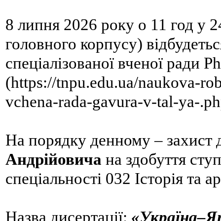
8 липня 2026 року о 11 год
у
24
головного корпусу)
відбудетьс
спеціалізованої вченої ради
Ph
(https://tnpu.edu.ua/naukova-ro
vchena-rada-gavura-v-tal-ya-.p
На порядку денному – захист 
Андрійовича
на здобуття ступ
спеціальності
032 Історія та а
Назва дисертації:
«Україна–Яп