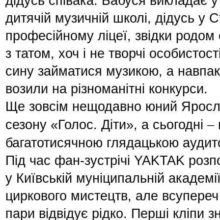
дідусь співака. Бабуся викладає у
дитячій музичній школі, дідусь у 
професійному ліцеї, звідки родо
з татом, хоч і не творчі особистос
сину займатися музикою, а навпак
возили на різноманітні конкурси.
Ще зовсім нещодавно юний Яросла
–
сезону «Голос. Діти», а сьогодні
багатотисячною глядацькою аудит
Під час фан-зустрічі YAKTAK розп
у Київській муніципальній академі
циркового мистецтв, але всупереч
пари відвідує рідко. Перші кліпи з