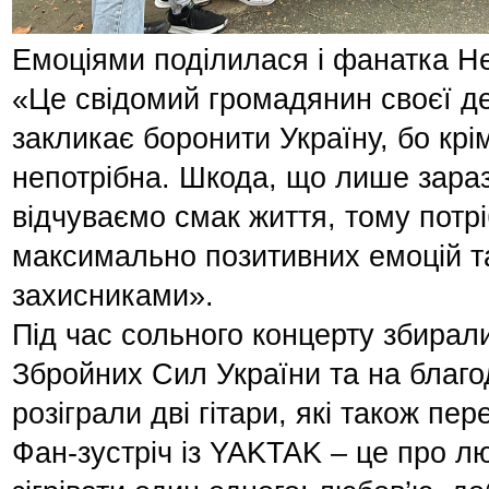
Емоціями поділилася і фанатка Н
«Це свідомий громадянин своєї д
закликає боронити Україну, бо крі
непотрібна. Шкода, що лише зара
відчуваємо смак життя, тому потр
максимально позитивних емоцій та
захисниками».
Під час сольного концерту збирал
Збройних Сил України та на благо
розіграли дві гітари, які також пе
Фан-зустріч із YAKTAK – це про лю