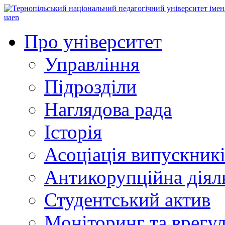
ua
en
Про університет
Управління
Підрозділи
Наглядова рада
Історія
Асоціація випускник
Антикорупційна діял
Студентський актив
Моніторинг та врегул