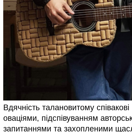
Вдячність талановитому співакові
оваціями, підспівуванням авторськ
запитаннями та захопленими щас