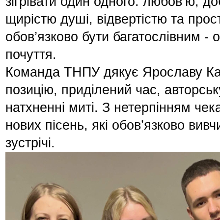
зігрівати один одного: любов’ю, д
щирістю душі, відвертістю та прос
обов’язково бути багатослівним - о
почуття.
Команда ТНПУ дякує Ярославу Ка
позицію, приділений час, авторськ
натхненні миті. З нетерпінням че
нових пісень, які обов’язково вив
зустрічі.