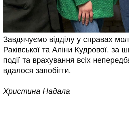
Завдячуємо відділу у справах моло
Раківської та Аліни Кудрової, за ш
події та врахування всіх непередб
вдалося запобігти.
Христина Надала