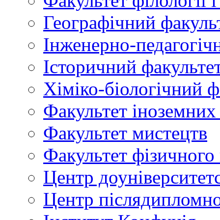
Факультет філології 
Географічний факуль
Інженерно-педагогіч
Історичний факульте
Хіміко-біологічний ф
Факультет іноземних
Факультет мистецтв
Факультет фізичного
Центр доуніверситетс
Центр післядипломно