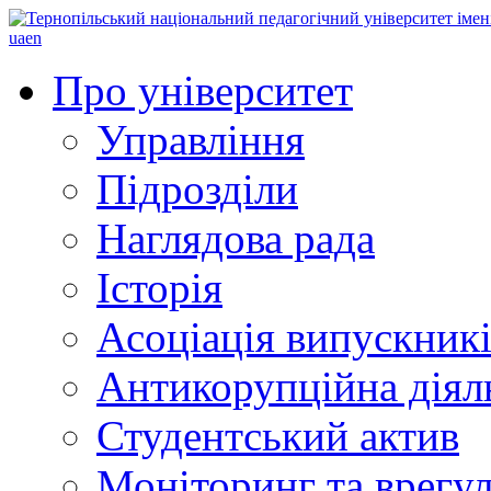
ua
en
Про університет
Управління
Підрозділи
Наглядова рада
Історія
Асоціація випускник
Антикорупційна діял
Студентський актив
Моніторинг та врегул