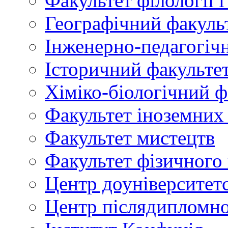
Факультет філології 
Географічний факуль
Інженерно-педагогіч
Історичний факульте
Хіміко-біологічний ф
Факультет іноземних
Факультет мистецтв
Факультет фізичного
Центр доуніверситетс
Центр післядипломно