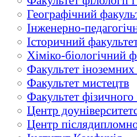
Факультет філології 
Географічний факуль
Інженерно-педагогіч
Історичний факульте
Хіміко-біологічний ф
Факультет іноземних
Факультет мистецтв
Факультет фізичного
Центр доуніверситетс
Центр післядипломно