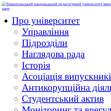
ua
en
Про університет
Управління
Підрозділи
Наглядова рада
Історія
Асоціація випускник
Антикорупційна діял
Студентський актив
Моніторинг та врегул