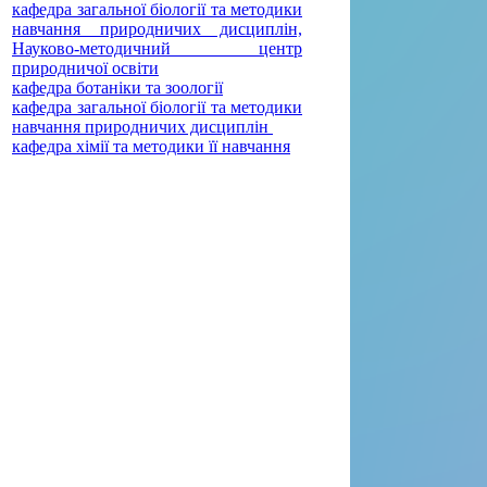
кафедра загальної біології та методики
навчання природничих дисциплін,
Науково-методичний центр
природничої освіти
кафедра ботаніки та зоології
кафедра загальної біології та методики
навчання природничих дисциплін
кафедра хімії та методики її навчання