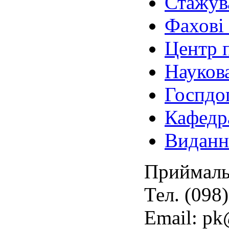
Стажув
Фахові 
Центр п
Науков
Госпдо
Кафедр
Виданн
Приймаль
Тел. (098
Email: pk