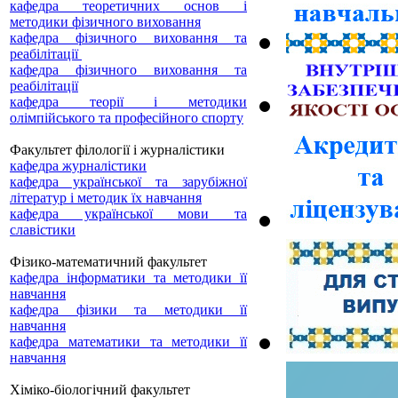
кафедра теоретичних основ і
методики фізичного виховання
кафедра фізичного виховання та
реабілітації
кафедра фізичного виховання та
реабілітації
кафедра теорії і методики
олімпійського та професійного спорту
Факультет філології і журналістики
кафедра журналістики
кафедра української та зарубіжної
літератур і методик їх навчання
кафедра української мови та
славістики
Фізико-математичний факультет
кафедра інформатики та методики її
навчання
кафедра фізики та методики її
навчання
кафедра математики та методики її
навчання
Хіміко-біологічний факультет